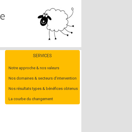
ce
SERVICES
Notre approche & nos valeurs
Nos domaines & secteurs d'intervention
Nos résultats types & bénéfices obtenus
La courbe du changement