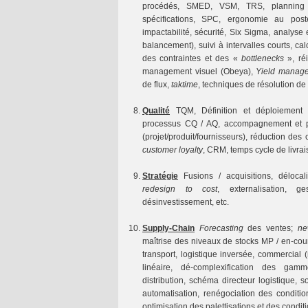
procédés, SMED, VSM, TRS, planning 
spécifications, SPC, ergonomie au po
impactabilité, sécurité, Six Sigma, analyse 
balancement), suivi à intervalles courts, c
des contraintes et des «
bottlenecks
», ré
management visuel (Obeya),
Yield manag
de flux,
taktime
, techniques de résolution de
Qualité
TQM, Définition et déploiement d
processus CQ / AQ, accompagnement et pil
(projet/produit/fournisseurs), réduction des
customer loyalty
, CRM, temps cycle de livrais
Stratégie
Fusions / acquisitions, délocali
redesign to cost
, externalisation, 
désinvestissement, etc.
Supply-Chain
Forecasting
des ventes;
ne
maîtrise des niveaux de stocks MP / en-cour
transport, logistique inversée, commercial (
linéaire, dé-complexification des gamm
distribution, schéma directeur logistique, 
automatisation, renégociation des condition
optimisation des palettisations et des condit