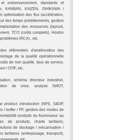
et ordonnancement, standards et
ste, KANBAN, KAIZEN, ISHIKAWA /
et optimisation des flux (accélération,
alcul des temps prédéterminés, gestion
implantation des ressources (
layout
),
ement
, TCO (coûts complets), Hoshin
 problèmes (RCA) , etc.
es référentiels d'amélioration des
otage de la qualité opérationnelle
 coûts de non qualité, taux de service,
on / OTIF, etc.
sation, schéma directeur industriel,
gestion de crise, analyse SWOT,
w product introduction
(NPI), S&OP,
s / buffer / PF, gestion des modes de
rentabilité produits du fournisseur au
es de produits, charte tarifaire),
solutions de stockage / mécanisation /
s tarifaires (entreposage, transport),
ionnements, etc.