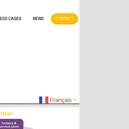
NESS CASES
NEWS
CONTACT
Français
▼
ntion