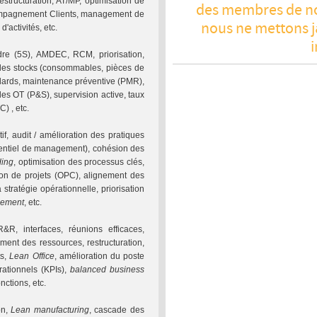
estructuration, AT/MP, optimisation de
des membres de not
mpagnement Clients, management de
nous ne mettons ja
s d'activités, etc.
re (5S), AMDEC, RCM, priorisation,
 des stocks (consommables, pièces de
ndards, maintenance préventive (PMR),
 des OT (P&S), supervision active, taux
) , etc.
, audit / amélioration des pratiques
érentiel de management), cohésion des
ding
, optimisation des processus clés,
tion de projets (OPC), alignement des
stratégie opérationnelle, priorisation
gement
, etc.
R, interfaces, réunions efficaces,
ement des ressources, restructuration,
ts,
Lean Office
, amélioration du poste
rationnels (KPIs),
balanced business
nctions, etc.
on,
Lean manufacturing
, cascade des