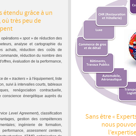
s étendu grâce à un
 où très peu de
ppent
 opérations «
spot
» de réduction des
heteurs, analyse et cartographie du
pes achats, réduction des coûts de
e commande, réduction du nombre des
offres, évaluation de la performance,
ce de «
trackers
» à l'équipement, liste
on, suivi à intervalles courts, tableaux
es, renégociation contractuelle,
e conscience énergétique auprès du
rvice Level Agreement
), classification
Sans être « Expert
vantages, gestion des compétences
nous pouvon
entales; ingénierie de formation,
l’expertis
la performance,
assessment centers
,