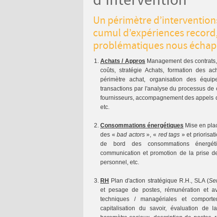
d'intervention
Un périmètre d’intervention
cumul d’expériences record,
problématiques nous écha
Achats / Appros
Management des contrats,
coûts, stratégie Achats, formation des ac
périmètre achat, organisation des équi
transactions par l'analyse du processus d
fournisseurs, accompagnement des appels d'
etc.
Consommations énergétiques
Mise en pla
des «
bad actors
», «
red tags
» et priorisati
de bord des consommations énergétiqu
communication et promotion de la prise d
personnel, etc.
RH
Plan d'action stratégique R.H., SLA (
Se
et pesage de postes, rémunération et a
techniques / managériales et comportem
capitalisation du savoir, évaluation de 