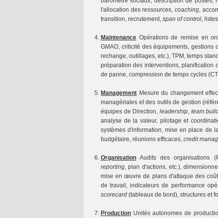
baromètre sociaux, description de postes, r
l'allocation des ressources,
coaching
, acco
transition, recrutement,
span of control
, liste
Maintenance
Opérations de remise en ord
GMAO, criticité des équipements, gestions
rechange, outillages, etc.), TPM, temps sta
préparation des interventions, planification
de panne, compression de temps cycles (CTC
Management
Mesure du changement effectif
managériales et des outils de gestion (réf
équipes de Direction,
leadership
,
team buil
analyse de la valeur, pilotage et coordina
systèmes d'information, mise en place de la 
budgétaire, réunions efficaces,
credit mana
Organisation
Audits des organisations (R&
reporting
, plan d'actions, etc.), dimensionn
mise en œuvre de plans d'attaque des coû
de travail, indicateurs de performance opé
scorecard
(tableaux de bord), structures et fo
Production
Unités autonomes de producti